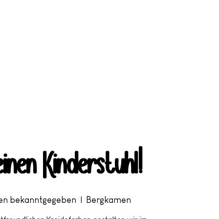
Deine kreative Auszeit
Anna von Mangoldt
Kurse
Instagram
Kontakt
inen Kinderstuhl!
den bekanntgegeben
  |  
Bergkamen