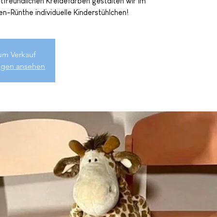
freundlichen Kreidefarben gestalten wir im
n-Rünthe individuelle Kinderstühlchen!
zum Verkauf
ungen ansehen