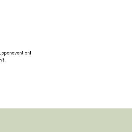
ruppenevent an!
it. 