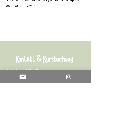
oder auch JGA‘s
Kontakt & Kursbuchung
Inhaber: Silke Blennemann
Rünther Heide 11
59192 Bergkamen
creare.sb@web.de
Steuernummer: 322/5024/3267